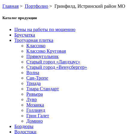
Главная
>
Портфолио
>
Гринфилд, Истринский район МО
Каталог продукции
Цены на работы по мощению
Брусчатка
Тротуарная плитка
Классико
Классико Круговая
Прямоугольник
Старый город «Ландхаус»
Старый город «Венусбергер»
Волна
Сан-Тропе
Триада
Тиара Стандарт
Ривьера
Лувр
Мозаика
Голливуд
Грин Галет
Домино
Бордюры
Водостоки