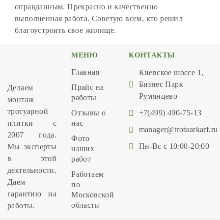
оправданным. Прекрасно и качественно
выполненная работа. Советую всем, кто решил
благоустроить свое жилище.
МЕНЮ
КОНТАКТЫ
Главная
Киевское шоссе 1,
Бизнес Парк
Прайс на
Делаем
Румянцево
работы
монтаж
тротуарной
Отзывы о
+7(499) 490-75-13
плитки с
нас
manager@trotuarkarf.ru
2007 года.
Фото
Пн-Вс с 10:00-20:00
Мы эксперты
наших
в этой
работ
деятельности.
Работаем
Даем
по
гарантию на
Московской
области
работы.