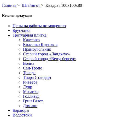
Главная
>
Штайнгот
>
Квадрат 100х100х80
Каталог продукции
Цены на работы по мощению
Брусчатка
Тротуарная плитка
Классико
Классико Круговая
Прямоугольник
Старый город «Ландхаус»
Старый город «Венусбергер»
Волна
Сан-Тропе
Триада
Тиара Стандарт
Ривьера
Лувр
Мозаика
Голливуд
Грин Галет
Домино
Бордюры
Водостоки